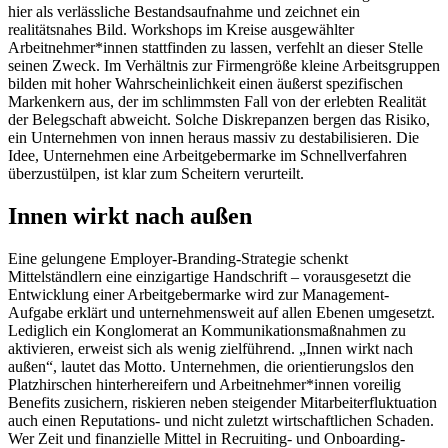
hier als verlässliche Bestandsaufnahme und zeichnet ein
realitätsnahes Bild. Workshops im Kreise ausgewählter
Arbeitnehmer*innen stattfinden zu lassen, verfehlt an dieser Stelle
seinen Zweck. Im Verhältnis zur Firmengröße kleine Arbeitsgruppen
bilden mit hoher Wahrscheinlichkeit einen äußerst spezifischen
Markenkern aus, der im schlimmsten Fall von der erlebten Realität
der Belegschaft abweicht. Solche Diskrepanzen bergen das Risiko,
ein Unternehmen von innen heraus massiv zu destabilisieren. Die
Idee, Unternehmen eine Arbeitgebermarke im Schnellverfahren
überzustülpen, ist klar zum Scheitern verurteilt.
Innen wirkt nach außen
Eine gelungene Employer-Branding-Strategie schenkt
Mittelständlern eine einzigartige Handschrift – vorausgesetzt die
Entwicklung einer Arbeitgebermarke wird zur Management-
Aufgabe erklärt und unternehmensweit auf allen Ebenen umgesetzt.
Lediglich ein Konglomerat an Kommunikationsmaßnahmen zu
aktivieren, erweist sich als wenig zielführend. „Innen wirkt nach
außen“, lautet das Motto. Unternehmen, die orientierungslos den
Platzhirschen hinterhereifern und Arbeitnehmer*innen voreilig
Benefits zusichern, riskieren neben steigender Mitarbeiterfluktuation
auch einen Reputations- und nicht zuletzt wirtschaftlichen Schaden.
Wer Zeit und finanzielle Mittel in Recruiting- und Onboarding-