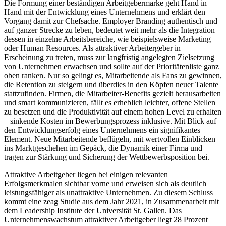
Die Formung einer beständigen Arbeitgebermarke geht Hand in
Hand mit der Entwicklung eines Unternehmens und erklärt den
Vorgang damit zur Chefsache. Employer Branding authentisch und
auf ganzer Strecke zu leben, bedeutet weit mehr als die Integration
dessen in einzelne Arbeitsbereiche, wie beispielsweise Marketing
oder Human Resources. Als attraktiver Arbeitergeber in
Erscheinung zu treten, muss zur langfristig angelegten Zielsetzung
von Unternehmen erwachsen und sollte auf der Prioritätenliste ganz
oben ranken. Nur so gelingt es, Mitarbeitende als Fans zu gewinnen,
die Retention zu steigern und überdies in den Köpfen neuer Talente
stattzufinden. Firmen, die Mitarbeiter-Benefits gezielt herausarbeiten
und smart kommunizieren, fällt es erheblich leichter, offene Stellen
zu besetzen und die Produktivität auf einem hohen Level zu erhalten
– sinkende Kosten im Bewerbungsprozess inklusive. Mit Blick auf
den Entwicklungserfolg eines Unternehmens ein signifikantes
Element. Neue Mitarbeitende beflügeln, mit wertvollen Einblicken
ins Marktgeschehen im Gepäck, die Dynamik einer Firma und
tragen zur Stärkung und Sicherung der Wettbewerbsposition bei.
Attraktive Arbeitgeber liegen bei einigen relevanten
Erfolgsmerkmalen sichtbar vorne und erweisen sich als deutlich
leistungsfähiger als unattraktive Unternehmen. Zu diesem Schluss
kommt eine zeag Studie aus dem Jahr 2021, in Zusammenarbeit mit
dem Leadership Institute der Universität St. Gallen. Das
Unternehmenswachstum attraktiver Arbeitgeber liegt 28 Prozent