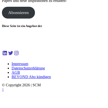
Papers und neue Inspirationen zu erhalten!
Abonnieren
Diese Seite ist ein Angebot der
LinkedIn
Twitter
Instagram
Impressum
Datenschutzerklärung
AGB
BEYOND Abo kündigen
© Copyright 2026 | SCM
Back
↑
to
top