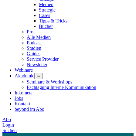
Medien
Strategie
Cases
Tipps & Tricks
Bücher
Pro
Alle Medien
Podcast
Studien
Guides
Service Provider
Newsletter
Webinare
Akademie
Seminare & Workshops
Fachtagung Interne Kommunikation
Inkometa
Jobs
Kontakt
beyond im Abo
Abo
Login
Suchen