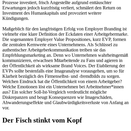
Prozesse investiert, frisch Angestellte aufgrund enttäuschter
Erwartungen jedoch kurzfristig verliert, schmälert den Return on
Investment des Humankapitals und provoziert weitere
Kündigungen.
Maßgeblich für den langfristigen Erfolg von Employer Branding ist
vielmehr eine klare Definition der Eckdaten einer Arbeitgebermarke.
Die sogenannten Employer Value Propositiones, kurz EVP, formen
die zentralen Kernwerte eines Unternehmens. Als Schlüssel zu
authentischer Arbeitgeberkommunikation treiben sie das
Empfehlungsmarketing an. Denn wo Unternehmen wahrheitsgemäß
kommunizieren, erwachsen Mitarbeitende zu Fans und agieren in
der Öffentlichkeit als wirksame Brand Voices. Der Etablierung der
EVPs sollte bestenfalls eine Imageanalyse vorausgehen, um so für
Klarheit bezüglich des Firmenselbst- und -fremdbilds zu sorgen.
Welchen Eindruck hat die Öffentlichkeit von einem Arbeitgeber?
Welche Emotionen löst ein Unternehmen bei Arbeitnehmer*innen
aus? Ein solcher Soll-Ist-Vergleich verdeutlicht mögliche
Diskrepanzen und beugt Konsequenzen wie Imageschäden,
Abwanderungseffekte und Glaubwürdigkeitsverluste von Anfang an
vor.
Der Fisch stinkt vom Kopf