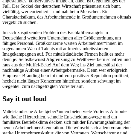
angestaubtes, konservatives Image an, dabei ist Gegenteiliges der
Fall. Der Sockel der deutschen Wirtschaft präsentiert sich bunt,
vielfältig, werteorientiert – und nah beim Menschen. Ein
Charakteristikum, das Arbeitnehmende in Großunternehmen oftmals
vergeblich suchen.
Im sich zuspitzenden Problem des Fachkräftemangels in
Deutschland wetteifern Unternehmen aller Größenordnung um
fähiges Personal. Großkonzerne warten Arbeitnehmer*innen im
sogenannten War of Talents mit aufmerksamkeitsstarken
Imagekampagnen auf. Für mittelständische Firmen heißt es mehr
denn je: Selbstbewusst Abgrenzung zu Wettbewerbern schaffen und
raus aus der Muffel-Ecke! Auf dem Weg ins Ziel unterstützt der
nachhaltige Aufbau einer Arbeitgebermarke. Denn wer erfolgreich
Employer Branding betreibt und von positiver Reputation profitiert,
hechelt nicht länger Konzernen hinterher, sondern schwingt im
Gegenteil zum nachgefragten Vorreiter auf.
Say it out loud
Mittelständische Arbeitgeber*innen bieten viele Vorteile: Attribute
wie flache Hierarchien, schnelle Entscheidungswege und ein
familiäres Betriebsklima decken sich mit der Erwartungshaltung der
neuen Arbeitnehmer-Generation. Die wünscht sich allem voran eine
starke Unternehmenskultur, die von Vertrauen, Wertschätzung und