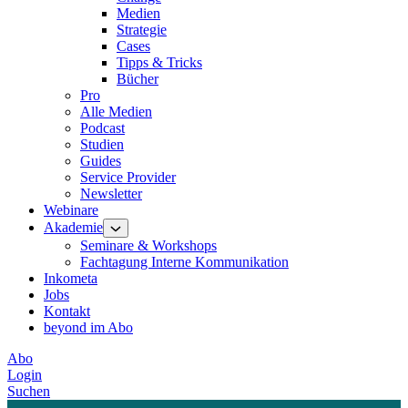
Medien
Strategie
Cases
Tipps & Tricks
Bücher
Pro
Alle Medien
Podcast
Studien
Guides
Service Provider
Newsletter
Webinare
Akademie
Seminare & Workshops
Fachtagung Interne Kommunikation
Inkometa
Jobs
Kontakt
beyond im Abo
Abo
Login
Suchen