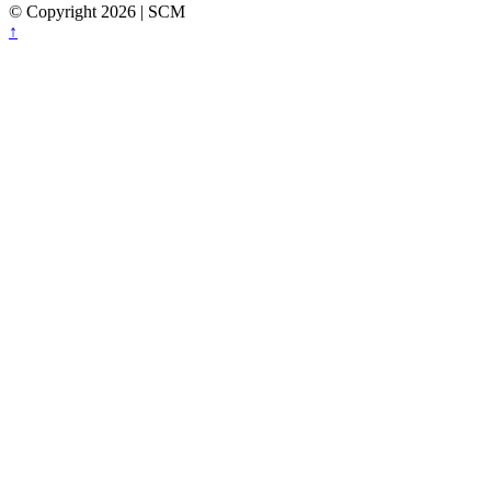
© Copyright 2026 | SCM
Back
↑
to
top